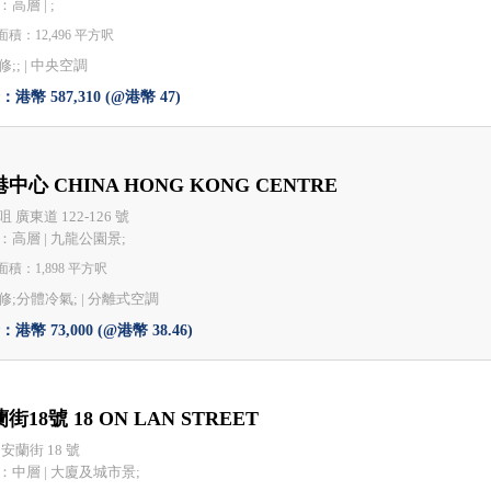
高層 | ;
積：12,496 平方呎
;; |
中央空調
港幣 587,310 (@港幣 47)
中心 CHINA HONG KONG CENTRE
 廣東道 122-126 號
：高層 | 九龍公園景;
積：1,898 平方呎
修;分體冷氣; |
分離式空調
港幣 73,000 (@港幣 38.46)
街18號 18 ON LAN STREET
安蘭街 18 號
：中層 | 大廈及城市景;