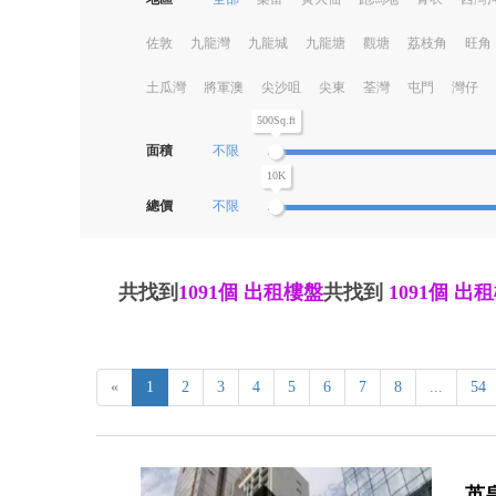
佐敦
九龍灣
九龍城
九龍塘
觀塘
荔枝角
旺角
土瓜灣
將軍澳
尖沙咀
尖東
荃灣
屯門
灣仔
500Sq.ft
面積
不限
10K
總價
不限
共找到
1091個
出租樓盤
共找到
1091個
出租
«
1
2
3
4
5
6
7
8
...
54
英皇