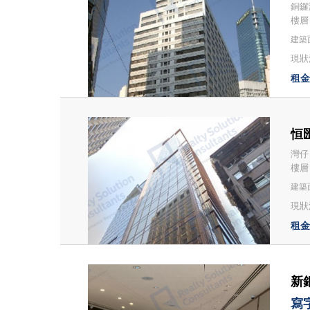
銅鑼
樓層
建築面
現狀
租金：
恒匯
灣仔 
樓層
建築面
現狀況
租金：
新銀
寫