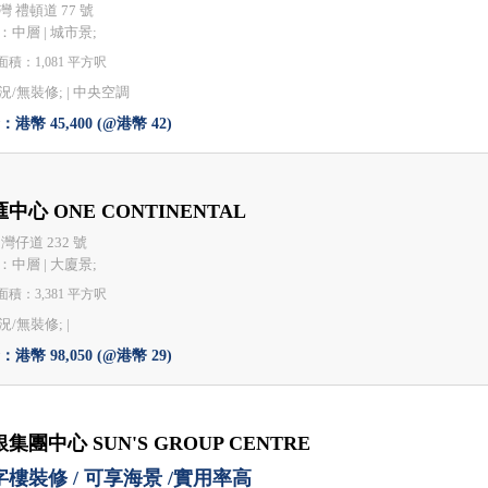
灣 禮頓道 77 號
：中層 | 城市景;
積：1,081 平方呎
況/無裝修; |
中央空調
港幣 45,400 (@港幣 42)
中心 ONE CONTINENTAL
灣仔道 232 號
：中層 | 大廈景;
積：3,381 平方呎
/無裝修; |
港幣 98,050 (@港幣 29)
集團中心 SUN'S GROUP CENTRE
字樓裝修 / 可享海景 /實用率高