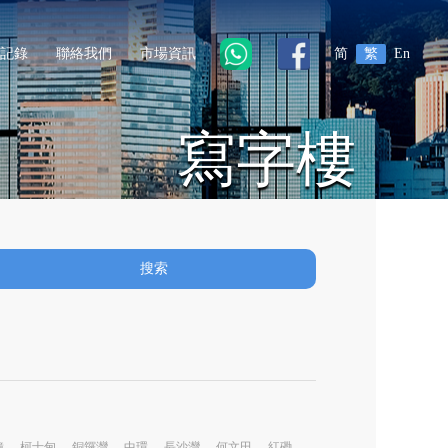
記錄
聯絡我們
市場資訊
简
繁
En
寫字樓
搜索
鐘
柯士甸
銅鑼灣
中環
長沙灣
何文田
紅磡