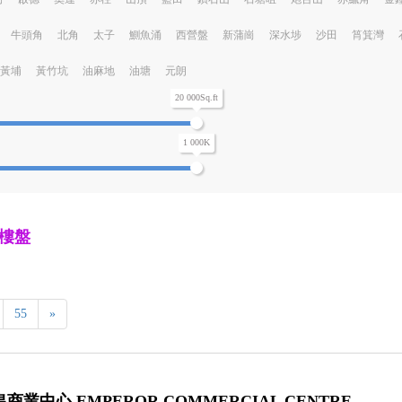
牛頭角
北角
太子
鰂魚涌
西營盤
新蒲崗
深水埗
沙田
筲箕灣
黃埔
黃竹坑
油麻地
油塘
元朗
20 000Sq.ft
1 000K
樓盤
55
»
商業中心 EMPEROR COMMERCIAL CENTRE