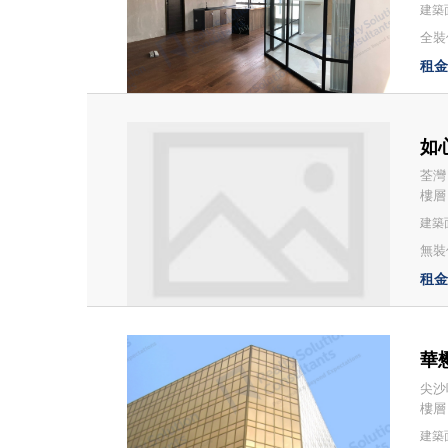
建築面
全裝修
租金：
如心
荃灣
樓層：
建築面
無裝
租金：
華懋
尖沙
樓層
建築面