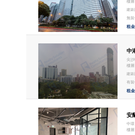
樓層：
建築面
無裝修
租金：
中港
尖沙咀
樓層
建築面
有裝
租金：
安蘭
中環 
樓層