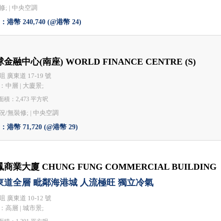
; |
中央空調
港幣 240,740 (@港幣 24)
金融中心(南座) WORLD FINANCE CENTRE (S)
 廣東道 17-19 號
：中層 | 大廈景;
積：2,473 平方呎
況/無裝修; |
中央空調
港幣 71,720 (@港幣 29)
商業大廈 CHUNG FUNG COMMERCIAL BUILDING
東道全層 毗鄰海港城 人流極旺 獨立冷氣
 廣東道 10-12 號
：高層 | 城市景;