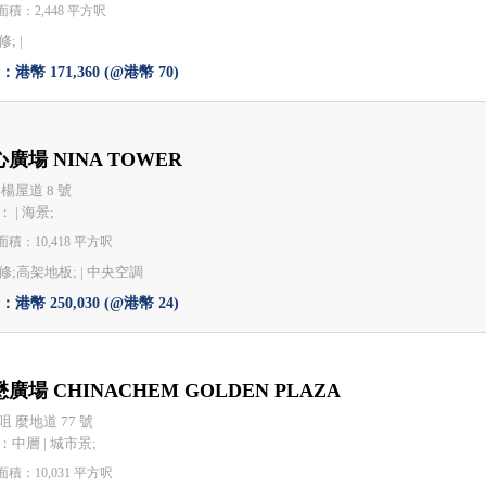
積：2,448 平方呎
; |
港幣 171,360 (@港幣 70)
廣場 NINA TOWER
 楊屋道 8 號
 | 海景;
積：10,418 平方呎
修;高架地板; |
中央空調
港幣 250,030 (@港幣 24)
廣場 CHINACHEM GOLDEN PLAZA
咀 麼地道 77 號
：中層 | 城市景;
積：10,031 平方呎