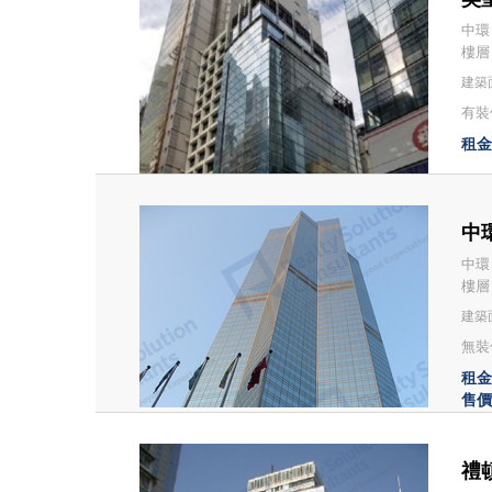
中環 
樓層
建築面
有裝修
租金：
中環
中環
樓層
建築面
無裝修
租金：
售價：
禮頓