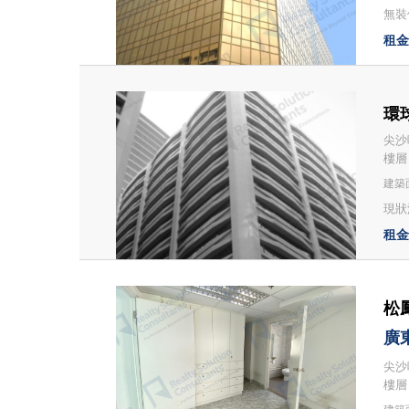
無裝修
租金：
環球
尖沙咀
樓層
建築面
現狀
租金：
松鳳
廣
尖沙咀
樓層