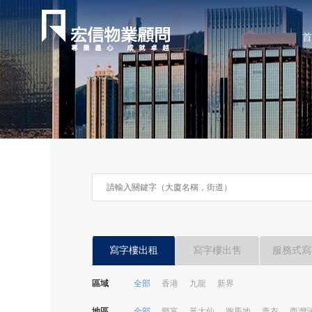
首
寫字樓出租
寫字樓出售
服務式寫
區域
全部
香港
九龍
新界
地區
全部
樂富
黃大仙
跑馬地
青衣
西灣