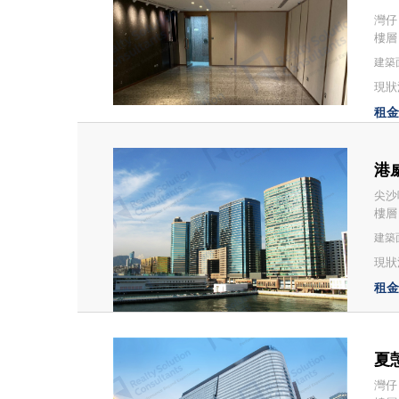
灣仔
樓層
建築面
現狀
租金：
港威
尖沙
樓層
建築面
現狀
租金：
夏愨
灣仔