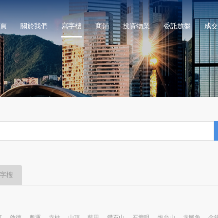
頁
關於我們
寫字樓
商鋪
投資物業
委託放盤
成交
字樓
河
啟德
奧運
赤柱
山頂
藍田
鑽石山
石塘咀
炮台山
赤鱲角
金