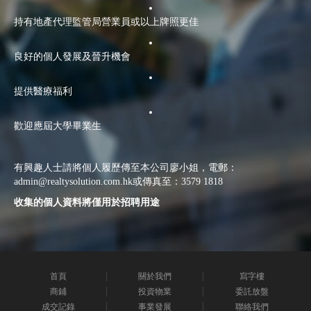
持有地產代理監管局營業員或以上牌照更佳
良好的個人發展及晉升機會
提供醫療福利
歡迎應屆大學畢業生
有興趣人士請將個人履歷傳至本公司廖小姐，電郵：
admin@realtysolution.com.hk或傳真至：3579 1818
收集的個人資料將僅用於招聘用途
首頁
關於我們
寫字樓
商鋪
投資物業
委託放盤
成交記錄
事業發展
聯絡我們