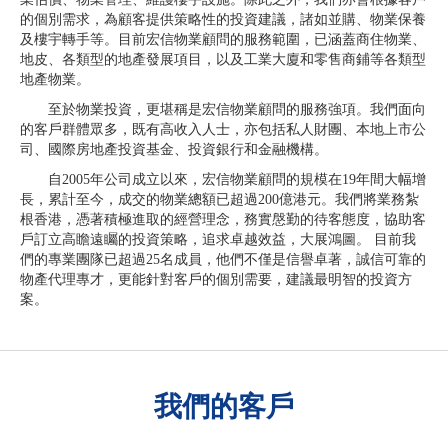
的個別需求，為顧客提供策略性的投資建議，諸如並購、物業保養
及樓宇轉手等。目前宏信物業顧問的服務範圍，已涵蓋商住物業、
地皮、各類型的地產發展項目，以及工業大廈和零售商鋪等各類型
地產物業。
至於物業投資，更堪稱是宏信物業顧問的服務強項。我們面向
的客戶群體眾多，既有高收入人士，亦包括私人財團、本地上市公
司、國際房地產投資基金、投資銀行和金融機構。
自2005年公司成立以來，宏信物業顧問的規模在19年間大幅增
長，累計至今，成交的物業總額已超過200億港元。我們將業務紮
根香港，憑著積極進取的經營理念，務實慇勤的待客態度，協助客
戶訂立高瞻遠矚的投資策略，追求卓越效益，大展鴻圖。 目前我
們的專業團隊已超過25名成員，他們不僅是信譽卓著，誠信可靠的
物產代理專才，更能針對客戶的個別需要，建議最明智的投資方
案。
我們的客戶