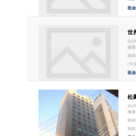
租金：
世界
尖沙
樓層
建築面
|
中
租金：
松鳳
尖沙咀
樓層
建築面
無裝修