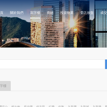
頁
關於我們
寫字樓
商鋪
投資物業
委託放盤
成交
字樓
鑽石山
柯士甸
長沙灣
何文田
紅磡
佐敦
九龍灣
九龍城
九龍塘