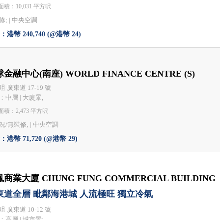
積：10,031 平方呎
; |
中央空調
港幣 240,740 (@港幣 24)
金融中心(南座) WORLD FINANCE CENTRE (S)
 廣東道 17-19 號
：中層 | 大廈景;
積：2,473 平方呎
況/無裝修; |
中央空調
港幣 71,720 (@港幣 29)
商業大廈 CHUNG FUNG COMMERCIAL BUILDING
東道全層 毗鄰海港城 人流極旺 獨立冷氣
 廣東道 10-12 號
：高層 | 城市景;