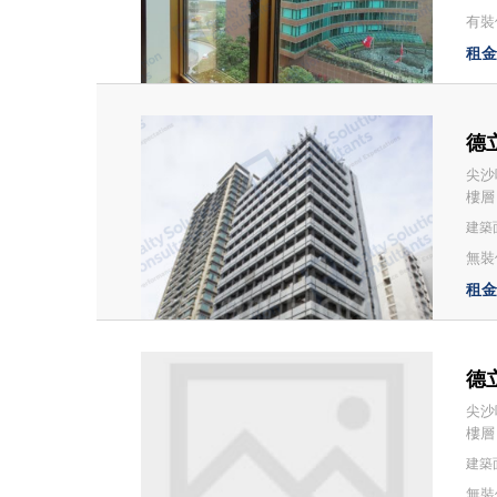
有裝修
租金：
德立
尖沙
樓層
建築面
無裝修
租金：
德立
尖沙
樓層：
建築
無裝修