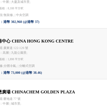
：中層 | 大廈及城市景;
積：8,188 平方呎
況/無裝修; |
中央空調
港幣 302,960 (@港幣 37)
中心 CHINA HONG KONG CENTRE
 廣東道 122-126 號
：高層 | 九龍公園景;
積：1,898 平方呎
修;分體冷氣; |
分離式空調
港幣 73,000 (@港幣 38.46)
廣場 CHINACHEM GOLDEN PLAZA
咀 麼地道 77 號
：中層 | 城市景;