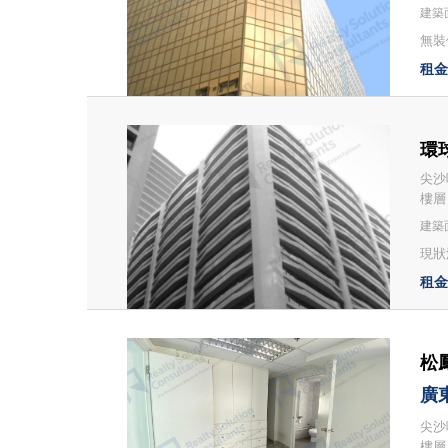
建築面
無裝修
租金：
環球
尖沙咀
樓層
建築面
現狀
租金：
松鳳
廣
尖沙咀
樓層