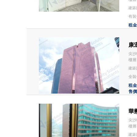
建築面
有裝修
租金：
康宏
尖沙
樓層
建築面
全裝修
租金：
售價：
華懋
尖沙
樓層
建築面