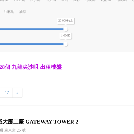
油麻地
油塘
20 000Sq.ft
1 000K
328個
九龍尖沙咀 出租樓盤
17
»
大廈二座 GATEWAY TOWER 2
咀 廣東道 25 號