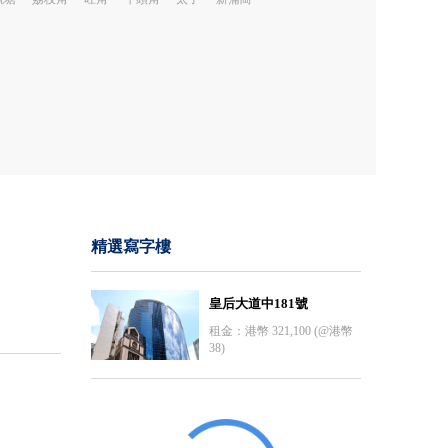
精選寫字樓
皇后大道中181號
租金：港幣 321,100 (@港幣
38)