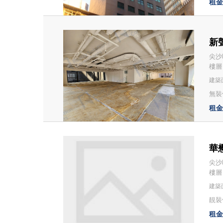
租金：
新聲
尖沙
樓層
建築面
無裝修
租金：
華懋
尖沙
樓層
建築面
靚裝修
租金：