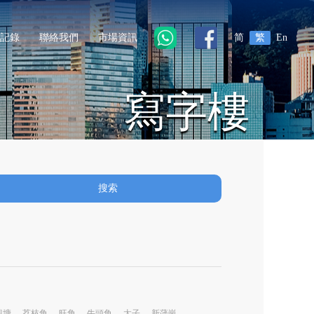
記錄
聯絡我們
市場資訊
简
繁
En
寫字樓
搜索
觀塘
荔枝角
旺角
牛頭角
太子
新蒲崗