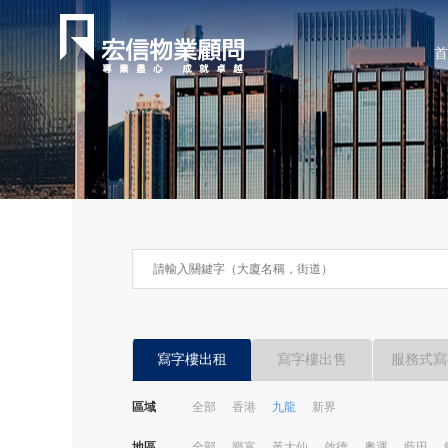
首
寫字樓出租
寫字樓出售
服務式寫
區域
全部
香港
九龍
新界
地區
全部
樂富
黃大仙
啟德
奧運
藍田