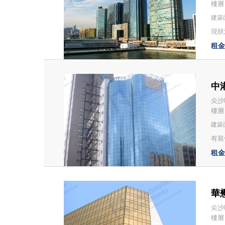
樓層
建築面
現狀
租金：
中港
尖沙咀
樓層
建築面
有裝
租金：
華懋
尖沙
樓層