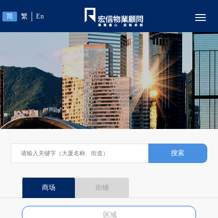
简
繁
En
Toggl
搜索
商场
街铺