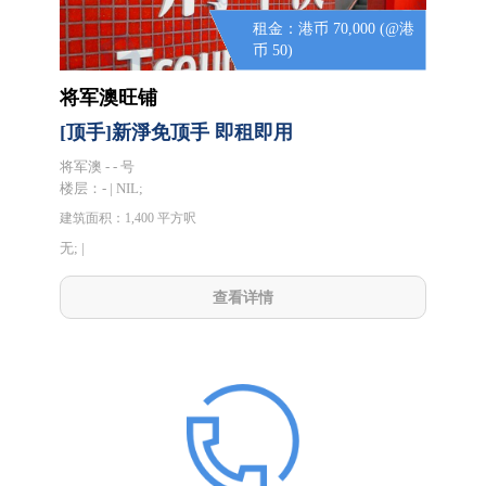
租金：港币 70,000 (@港
币 50)
将军澳旺铺
[顶手]新淨免顶手 即租即用
将军澳 - - 号
楼层：
- | NIL;
建筑面积：1,400 平方呎
无; |
查看详情