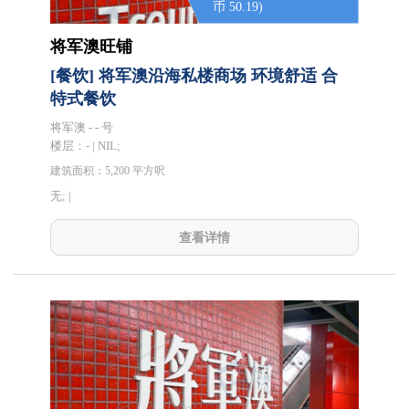
币 50.19)
将军澳旺铺
[餐饮] 将军澳沿海私楼商场 环境舒适 合
特式餐饮
将军澳 - - 号
楼层：
- | NIL;
建筑面积：5,200 平方呎
无; |
查看详情