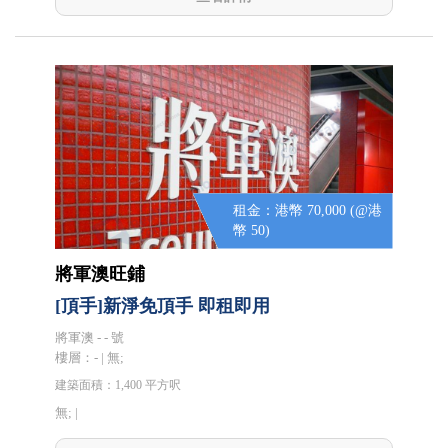
租金：港幣 70,000 (@港
幣 50)
將軍澳旺鋪
[頂手]新淨免頂手 即租即用
將軍澳 - - 號
樓層：- | 無;
建築面積：1,400 平方呎
無; |