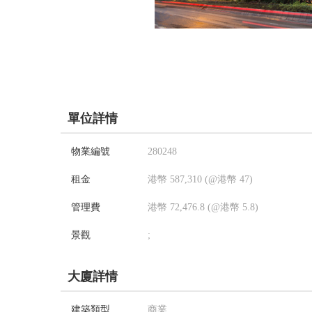
單位詳情
物業編號
280248
租金
港幣 587,310 (@港幣 47)
管理費
港幣 72,476.8 (@港幣 5.8)
景觀
;
大廈詳情
建築類型
商業