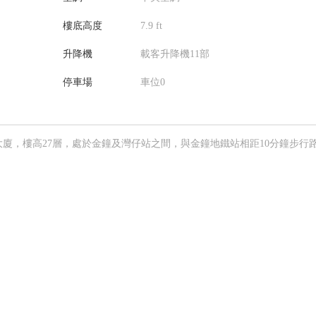
樓底高度
7.9 ft
升降機
載客升降機11部
停車場
車位0
廈，樓高27層，處於金鐘及灣仔站之間，與金鐘地鐵站相距10分鐘步行