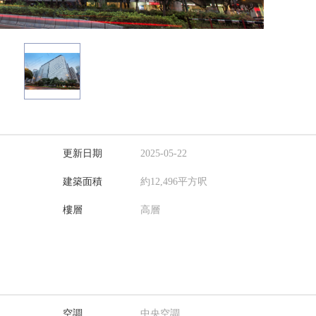
更新日期
2025-05-22
建築面積
約12,496平方呎
樓層
高層
空調
中央空調