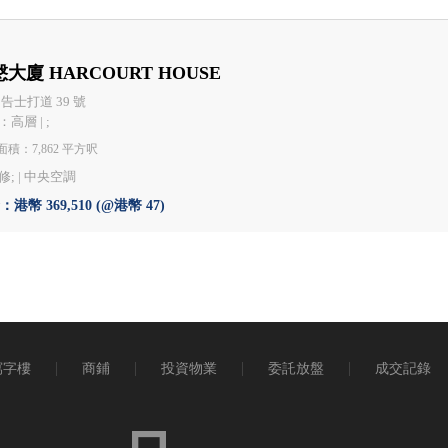
大廈 HARCOURT HOUSE
 告士打道 39 號
高層 | ;
積：7,862 平方呎
; |
中央空調
港幣 369,510 (@港幣 47)
寫字樓
商鋪
投資物業
委託放盤
成交記錄