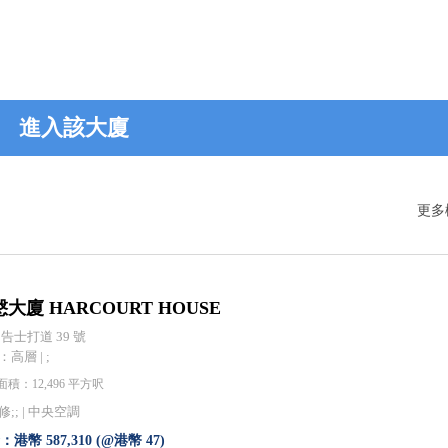
進入該大廈
更多
大廈 HARCOURT HOUSE
 告士打道 39 號
高層 | ;
積：12,496 平方呎
;; |
中央空調
港幣 587,310 (@港幣 47)