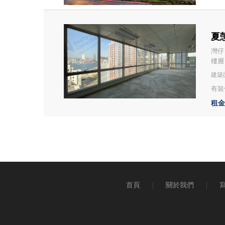
夏愨
灣仔
樓層：
建築面
有裝修
租金：
首頁
關於我們