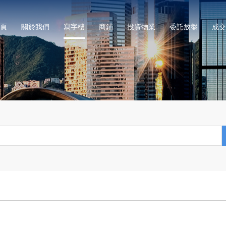
頁
關於我們
寫字樓
商鋪
投資物業
委託放盤
成交