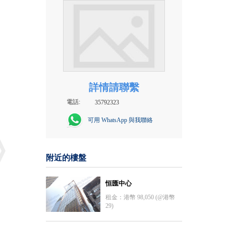
詳情請聯繫
電話:
35792323
可用 WhatsApp 與我聯絡
附近的樓盤
恒匯中心
租金：港幣 98,050 (@港幣
29)