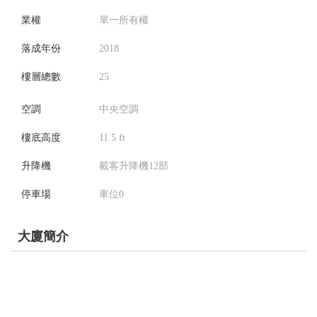
業權
單一所有權
落成年份
2018
樓層總數
25
空調
中央空調
樓底高度
11.5 ft
升降機
載客升降機12部
停車場
車位0
大廈簡介