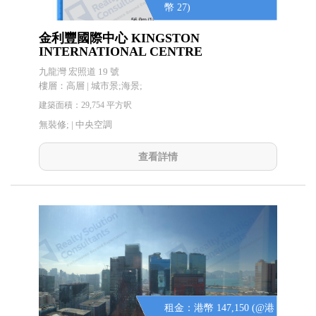
幣 27)
金利豐國際中心 KINGSTON
INTERNATIONAL CENTRE
九龍灣 宏照道 19 號
樓層：高層 | 城市景;海景;
建築面積：29,754 平方呎
無裝修; |
中央空調
查看詳情
租金：港幣 147,150 (@港