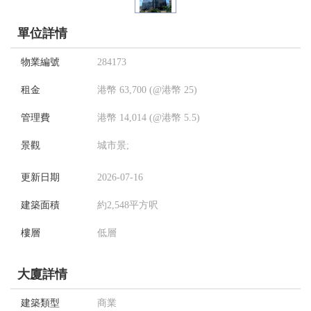
單位詳情
物業編號
284173
租金
港幣 63,700 (@港幣 25)
管理費
港幣 14,014 (@港幣 5.5)
景觀
城市景;
更新日期
2026-07-16
建築面積
約2,548平方呎
樓層
低層
大廈詳情
建築類型
商業