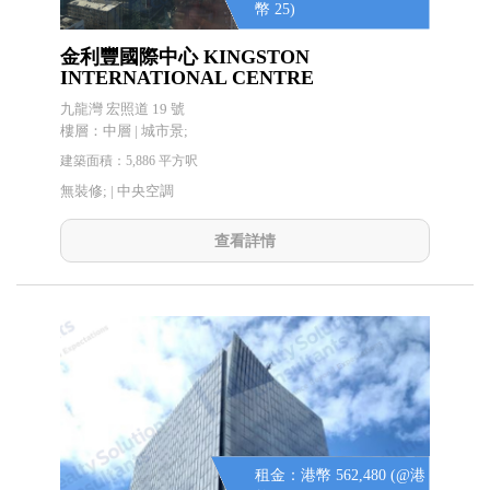
幣 25)
金利豐國際中心 KINGSTON
INTERNATIONAL CENTRE
九龍灣 宏照道 19 號
樓層：中層 | 城市景;
建築面積：5,886 平方呎
無裝修; |
中央空調
查看詳情
租金：港幣 562,480 (@港