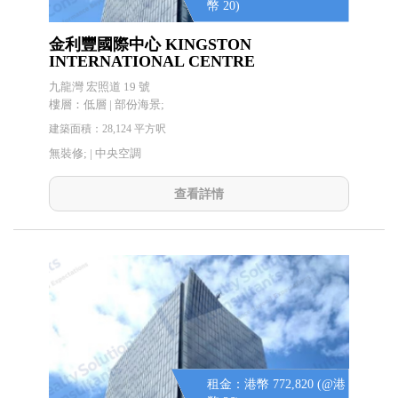
幣 20)
金利豐國際中心 KINGSTON
INTERNATIONAL CENTRE
九龍灣 宏照道 19 號
樓層：低層 | 部份海景;
建築面積：28,124 平方呎
無裝修; |
中央空調
查看詳情
租金：港幣 772,820 (@港