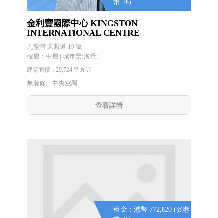
幣 26)
金利豐國際中心 KINGSTON
INTERNATIONAL CENTRE
九龍灣 宏照道 19 號
樓層：中層 | 城市景;海景;
建築面積：29,724 平方呎
無裝修; |
中央空調
查看詳情
租金：港幣 772,820 (@港