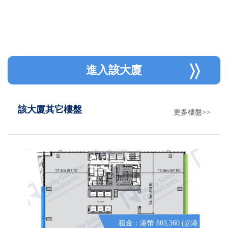
進入該大廈
該大廈其它樓盤
更多樓盤>>
租金：港幣 803,360 (@港