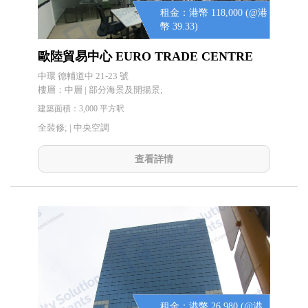
租金：港幣 118,000 (@港
幣 39.33)
歐陸貿易中心 EURO TRADE CENTRE
中環 德輔道中 21-23 號
樓層：中層 | 部分海景及開揚景;
建築面積：3,000 平方呎
全裝修; |
中央空調
查看詳情
租金：港幣 26,980 (@港