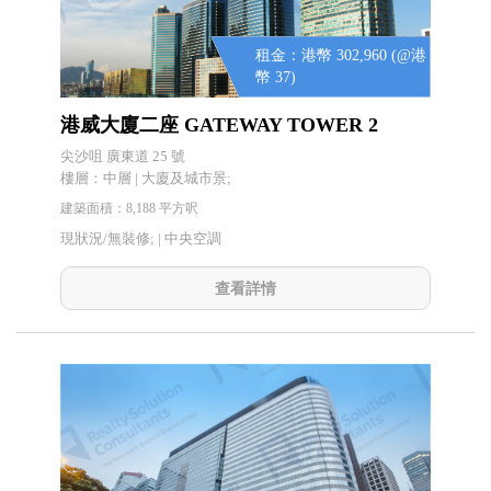
租金：港幣 302,960 (@港
幣 37)
港威大廈二座 GATEWAY TOWER 2
尖沙咀 廣東道 25 號
樓層：中層 | 大廈及城市景;
建築面積：8,188 平方呎
現狀況/無裝修; |
中央空調
查看詳情