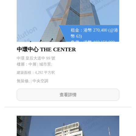
租金：港幣 270,400 (@港
幣 63)
售價：港幣 102,150,000
(@港幣 23,800)
中環中心 THE CENTER
中環 皇后大道中 99 號
樓層：中層 | 城市景;
建築面積：4,292 平方呎
無裝修; |
中央空調
查看詳情