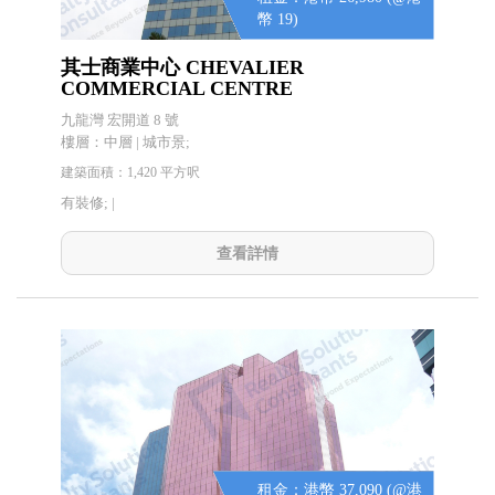
幣 19)
其士商業中心 CHEVALIER
COMMERCIAL CENTRE
九龍灣 宏開道 8 號
樓層：中層 | 城市景;
建築面積：1,420 平方呎
有裝修; |
查看詳情
租金：港幣 37,090 (@港