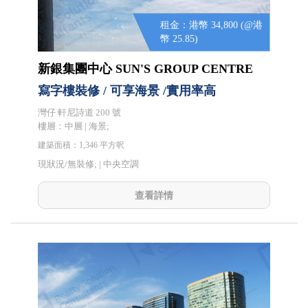
租金：港幣 34,800 (@港
幣 25.85)
新銀集團中心 SUN'S GROUP CENTRE
寫字樓裝修 / 可享海景 /實用率高
灣仔 軒尼詩道 200 號
樓層：中層 | 海景;
建築面積：1,346 平方呎
現狀況/無裝修; |
中央空調
查看詳情