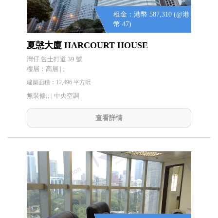
租金：港幣 587,310 (@港
幣 47)
夏愨大廈 HARCOURT HOUSE
灣仔 告士打道 39 號
樓層：高層 | ;
建築面積：12,496 平方呎
無裝修;; |
中央空調
查看詳情