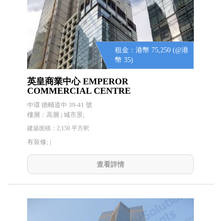
租金：港幣 75,250 (@港
幣 35)
英皇商業中心 EMPEROR
COMMERCIAL CENTRE
中環 德輔道中 39-41 號
樓層：高層 | 城市景;
建築面積：2,150 平方呎
有裝修; |
查看詳情