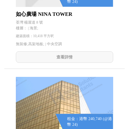
幣 24)
如心廣場 NINA TOWER
荃灣 楊屋道 8 號
樓層： | 海景;
建築面積：10,418 平方呎
無裝修;高架地板; |
中央空調
查看詳情
租金：港幣 240,740 (@港
幣 24)