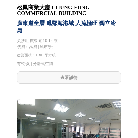
松鳳商業大廈 CHUNG FUNG
COMMERCIAL BUILDING
廣東道全層 毗鄰海港城 人流極旺 獨立冷
氣
尖沙咀 廣東道 10-12 號
樓層：高層 | 城市景;
建築面積：1,301 平方呎
有裝修; |
分離式空調
查看詳情