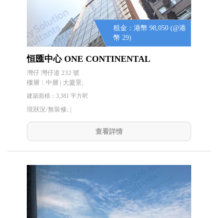
租金：港幣 98,050 (@港
幣 29)
恒匯中心 ONE CONTINENTAL
灣仔 灣仔道 232 號
樓層：中層 | 大廈景;
建築面積：3,381 平方呎
現狀況/無裝修; |
查看詳情