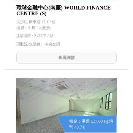
環球金融中心(南座) WORLD FINANCE
CENTRE (S)
尖沙咀 廣東道 17-19 號
樓層：中層 | 大廈景;
建築面積：2,473 平方呎
現狀況/無裝修; |
中央空調
查看詳情
租金：港幣 53,000 (@港
幣 40.74)