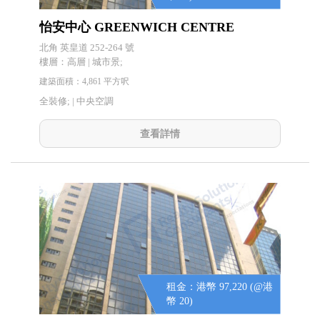
怡安中心 GREENWICH CENTRE
北角 英皇道 252-264 號
樓層：高層 | 城市景;
建築面積：4,861 平方呎
全裝修; |
中央空調
查看詳情
租金：港幣 97,220 (@港
幣 20)