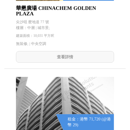
華懋廣場 CHINACHEM GOLDEN
PLAZA
尖沙咀 麼地道 77 號
樓層：中層 | 城市景;
建築面積：10,031 平方呎
無裝修; |
中央空調
查看詳情
租金：港幣 71,720 (@港
幣 29)