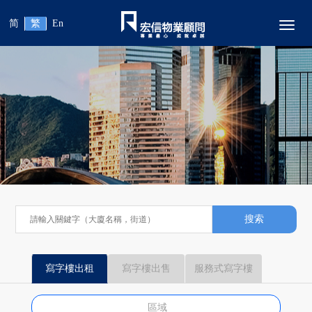
简
繁
En
Toggl
搜索
寫字樓出租
寫字樓出售
服務式寫字樓