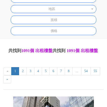
地區
共找到
1091個
出租樓盤
共找到
1091個
出租樓盤
«
1
2
3
4
5
6
7
8
...
54
55
»