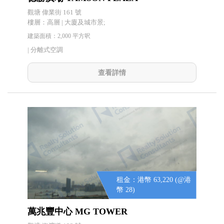
觀塘 偉業街 161 號
樓層：高層 | 大廈及城市景;
建築面積：2,000 平方呎
|
分離式空調
查看詳情
租金：港幣 63,220 (@港
幣 28)
萬兆豐中心 MG TOWER