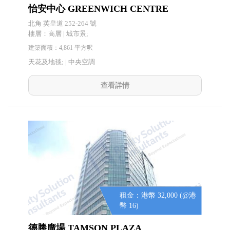
怡安中心 GREENWICH CENTRE
北角 英皇道 252-264 號
樓層：高層 | 城市景;
建築面積：4,861 平方呎
天花及地毯; |
中央空調
查看詳情
租金：港幣 32,000 (@港
幣 16)
德勝廣場 TAMSON PLAZA