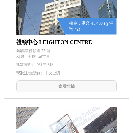
租金：港幣 45,400 (@港
幣 42)
禮頓中心 LEIGHTON CENTRE
銅鑼灣 禮頓道 77 號
樓層：中層 | 城市景;
建築面積：1,081 平方呎
現狀況/無裝修; |
中央空調
查看詳情