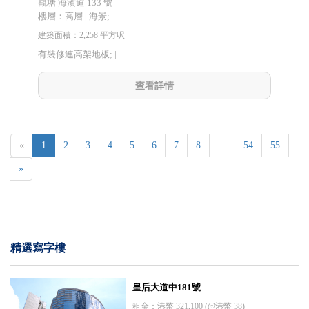
觀塘 海濱道 133 號
樓層：高層 | 海景;
建築面積：2,258 平方呎
有裝修連高架地板; |
查看詳情
«
1
2
3
4
5
6
7
8
...
54
55
»
精選寫字樓
皇后大道中181號
租金：港幣 321,100 (@港幣 38)