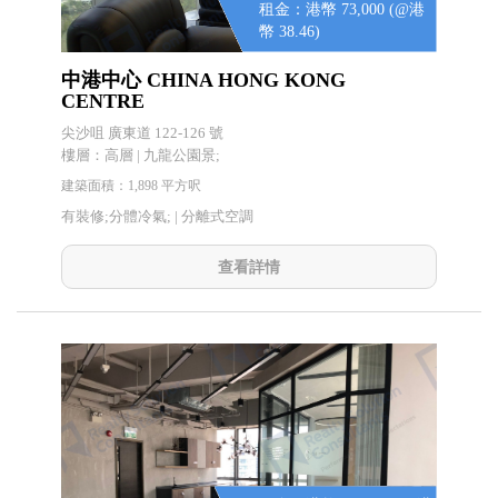
租金：港幣 73,000 (@港
幣 38.46)
中港中心 CHINA HONG KONG
CENTRE
尖沙咀 廣東道 122-126 號
樓層：高層 | 九龍公園景;
建築面積：1,898 平方呎
有裝修;分體冷氣; |
分離式空調
查看詳情