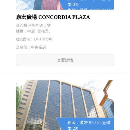
幣 34)
售價：港幣 15,000,000 (@
港幣 13,748.85)
康宏廣場 CONCORDIA PLAZA
尖沙咀 科學館道 1 號
樓層：中層 | 開揚景;
建築面積：1,091 平方呎
全裝修; |
中央空調
查看詳情
租金：港幣 97,220 (@港
幣 20)