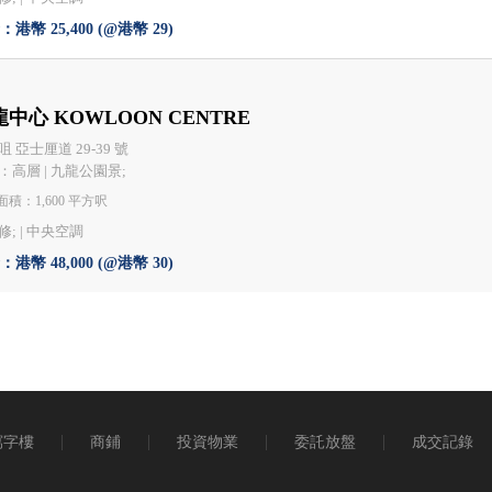
港幣 25,400 (@港幣 29)
中心 KOWLOON CENTRE
 亞士厘道 29-39 號
：高層 | 九龍公園景;
積：1,600 平方呎
; |
中央空調
港幣 48,000 (@港幣 30)
寫字樓
商鋪
投資物業
委託放盤
成交記錄