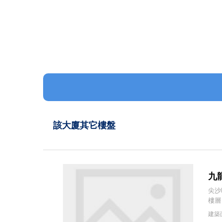
該大廈其它樓盤
九龍
尖沙咀
樓層
建築面