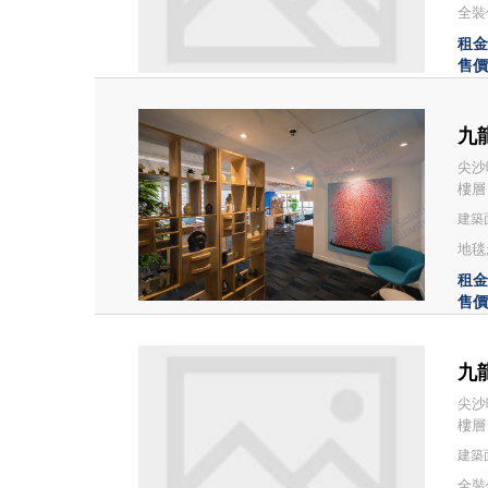
全裝修
租金：
售價：
九龍
尖沙咀
樓層：
建築面
地毯;
租金：
售價：
九龍
尖沙咀
樓層
建築
全裝修