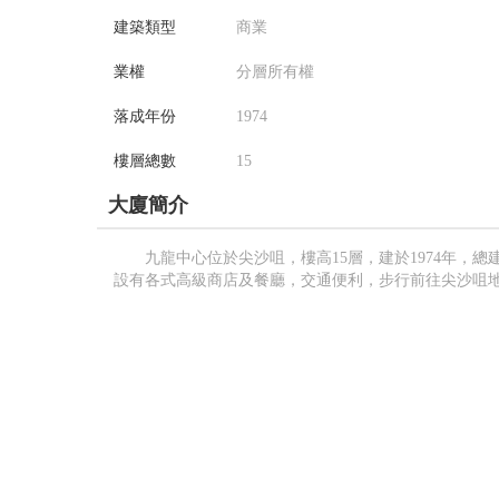
建築類型
商業
業權
分層所有權
落成年份
1974
樓層總數
15
大廈簡介
九龍中心位於尖沙咀，樓高15層，建於1974​​年，總
設有各式高級商店及餐廳，交通便利，步行前往尖沙咀地