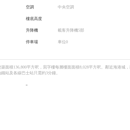
空調
中央空調
樓底高度
升降機
載客升降機5部
停車場
車位0
建築面積136,800平方呎，寫字樓每層樓面面積8,028平方呎。鄰近海港城
鐵站及各線巴士站只需約3分鐘。
''