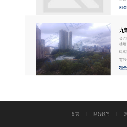
租金：
九龍
尖沙咀
樓層
建築面
有裝修
租金：
首頁
關於我們