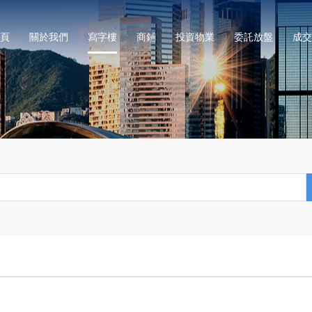
頁
關於我們
寫字樓
商鋪
投資物業
委託放盤
成交