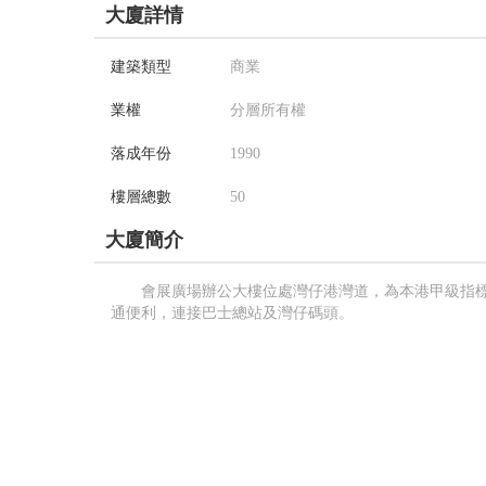
大廈詳情
建築類型
商業
業權
分層所有權
落成年份
1990
樓層總數
50
大廈簡介
會展廣場辦公大樓位處灣仔港灣道，為本港甲級指
通便利，連接巴士總站及灣仔碼頭。