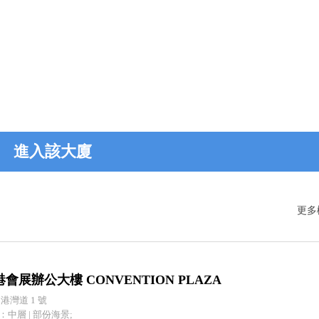
進入該大廈
更多
會展辦公大樓 CONVENTION PLAZA
 港灣道 1 號
：中層 | 部份海景;