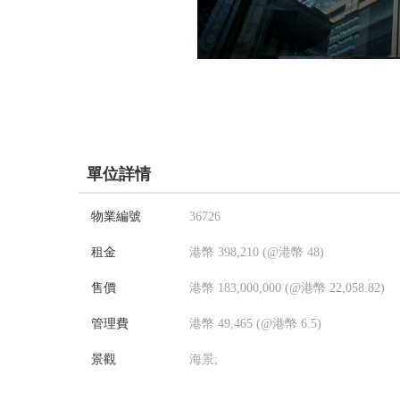
單位詳情
物業編號
36726
租金
港幣 398,210 (@港幣 48)
售價
港幣 183,000,000 (@港幣 22,058.82)
管理費
港幣 49,465 (@港幣 6.5)
景觀
海景;