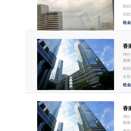
建築面
現狀
租金：
香港
灣仔
樓層
建築面
全裝修
租金：
香港
灣仔
樓層
建築面