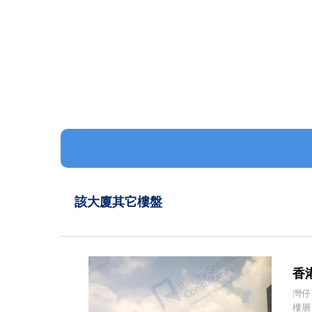
該大廈其它樓盤
香港
灣仔
樓層