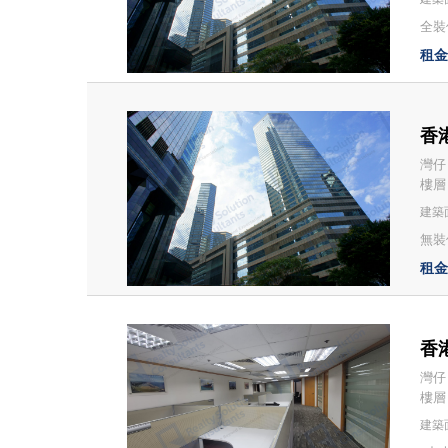
全裝修
租金：
香港
灣仔
樓層
建築面
無裝修
租金：
香港
灣仔
樓層
建築面