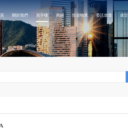
頁
關於我們
寫字樓
商鋪
投資物業
委託放盤
成交
A