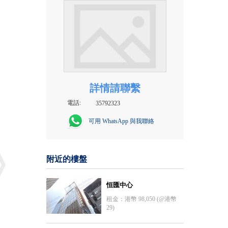
詳情請聯繫
電話:
35792323
可用 WhatsApp 與我聯絡
附近的樓盤
恒匯中心
租金：港幣 98,050 (@港幣
29)