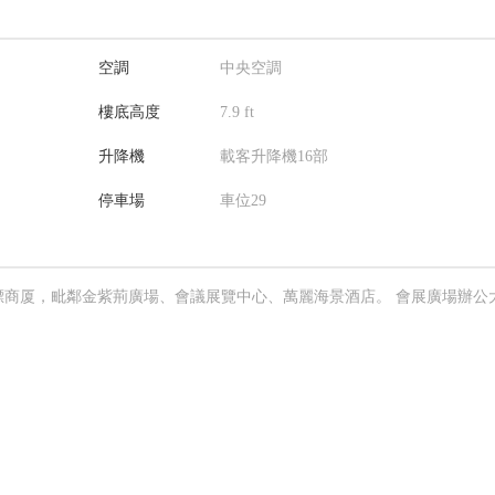
空調
中央空調
樓底高度
7.9 ft
升降機
載客升降機16部
停車場
車位29
標商厦，毗鄰金紫荊廣場、會議展覽中心、萬麗海景酒店。 會展廣場辦公