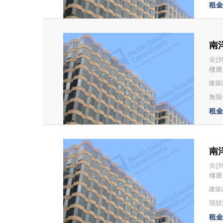
租金：
南洋
尖沙
樓層
建築面
無裝修
租金：
南洋
尖沙
樓層
建築面
現狀
租金：