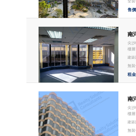
全裝修
售價：
南洋
尖沙
樓層
建築面
無裝修
租金：
南洋
尖沙
樓層
建築面
無裝修