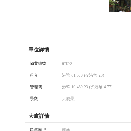
單位詳情
物業編號
67072
租金
港幣 61,570 (@港幣 28)
管理費
港幣 10,489.23 (@港幣 4.77)
景觀
大廈景;
大廈詳情
建築類型
商業