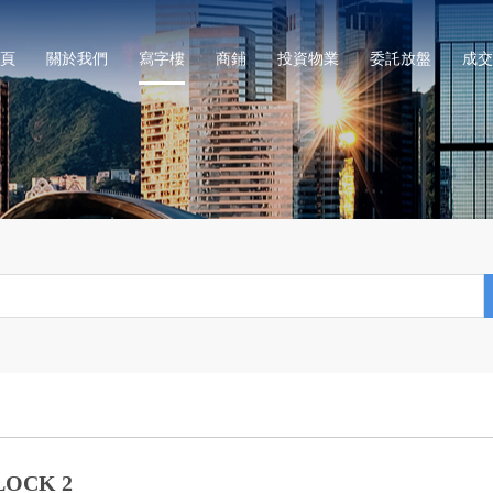
頁
關於我們
寫字樓
商鋪
投資物業
委託放盤
成交
OCK 2