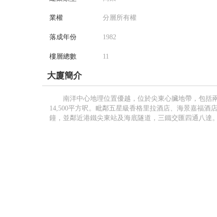
業權
分層所有權
落成年份
1982
樓層總數
11
大廈簡介
南洋中心地理位置優越，位於尖東心臟地帶，包括兩幢
14,500平方呎。毗鄰五星級香格里拉酒店、海景嘉福
鐘，並鄰近港鐵尖東站及海底隧道，三鐵交匯四通八達