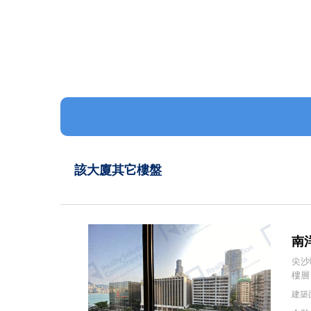
該大廈其它樓盤
南洋
尖沙
樓層
建築面