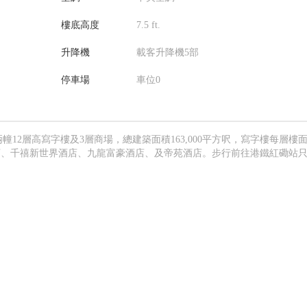
樓底高度
7.5 ft.
升降機
載客升降機5部
停車場
車位0
12層高寫字樓及3層商場，總建築面積163,000平方呎，寫字樓每層樓
酒店、千禧新世界酒店、九龍富豪酒店、及帝苑酒店。步行前往港鐵紅磡站只
。