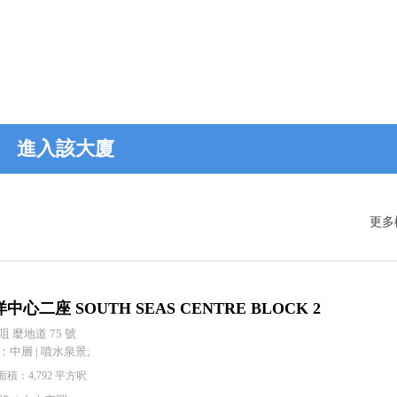
進入該大廈
更多
中心二座 SOUTH SEAS CENTRE BLOCK 2
咀 麼地道 75 號
：中層 | 噴水泉景;
積：4,792 平方呎