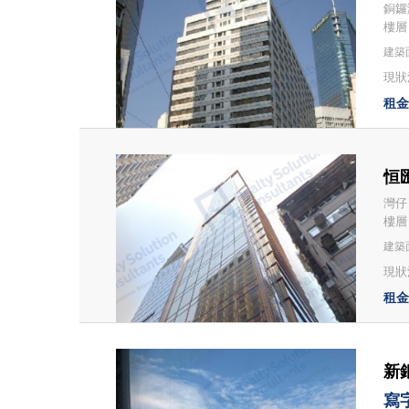
銅鑼
樓層
建築面
現狀
租金：
恒匯
灣仔 
樓層
建築面
現狀況
租金：
新銀
寫