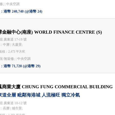
; |
中央空調
港幣 240,740 (@港幣 24)
金融中心(南座) WORLD FINANCE CENTRE (S)
 廣東道 17-19 號
：中層 | 大廈景;
積：2,473 平方呎
況/無裝修; |
中央空調
港幣 71,720 (@港幣 29)
商業大廈 CHUNG FUNG COMMERCIAL BUILDING
東道全層 毗鄰海港城 人流極旺 獨立冷氣
 廣東道 10-12 號
：高層 | 城市景;