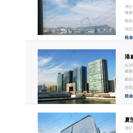
灣仔
樓層
建築面
現狀
租金：
港威
尖沙
樓層
建築面
現狀
租金：
夏愨
灣仔