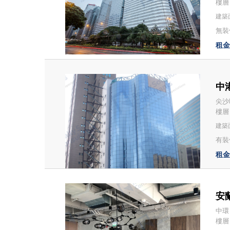
樓層：
建築面
無裝修
租金：
中港
尖沙咀
樓層
建築面
有裝
租金：
安蘭
中環 
樓層