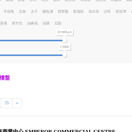
牛頭角
北角
太子
鰂魚涌
西營盤
新蒲崗
深水埗
沙田
筲箕灣
黃埔
黃竹坑
油麻地
油塘
元朗
20 000Sq.ft
1 000K
樓盤
55
»
商業中心 EMPEROR COMMERCIAL CENTRE