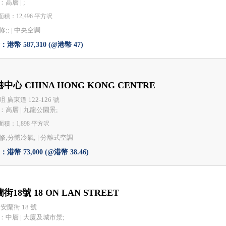
高層 | ;
積：12,496 平方呎
;; |
中央空調
港幣 587,310 (@港幣 47)
中心 CHINA HONG KONG CENTRE
 廣東道 122-126 號
：高層 | 九龍公園景;
積：1,898 平方呎
修;分體冷氣; |
分離式空調
港幣 73,000 (@港幣 38.46)
街18號 18 ON LAN STREET
安蘭街 18 號
：中層 | 大廈及城市景;