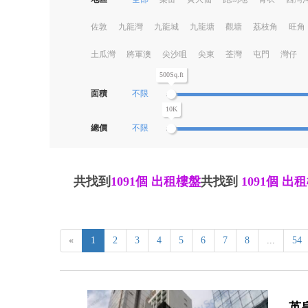
佐敦
九龍灣
九龍城
九龍塘
觀塘
荔枝角
旺角
土瓜灣
將軍澳
尖沙咀
尖東
荃灣
屯門
灣仔
500Sq.ft
面積
不限
10K
總價
不限
共找到
1091個
出租樓盤
共找到
1091個
出租
«
1
2
3
4
5
6
7
8
...
54
英皇