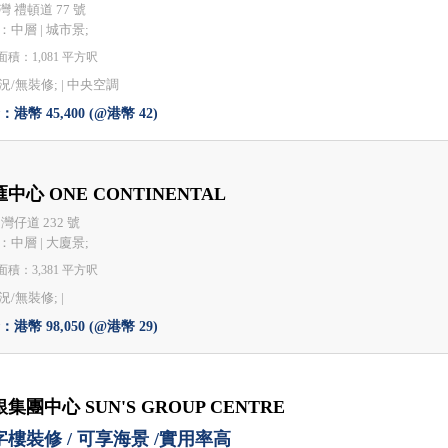
灣 禮頓道 77 號
：中層 | 城市景;
積：1,081 平方呎
況/無裝修; |
中央空調
港幣 45,400 (@港幣 42)
中心 ONE CONTINENTAL
灣仔道 232 號
：中層 | 大廈景;
積：3,381 平方呎
/無裝修; |
港幣 98,050 (@港幣 29)
集團中心 SUN'S GROUP CENTRE
字樓裝修 / 可享海景 /實用率高