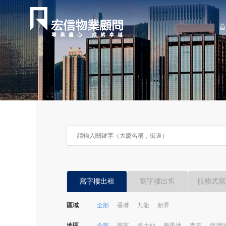
首
寫字樓出租
寫字樓出售
服務式寫
區域
全部
香港
九龍
新界
地區
全部
樂富
黃大仙
跑馬地
青衣
西灣