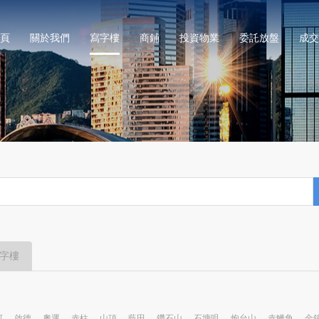
頁
關於我們
寫字樓
商鋪
投資物業
委託放盤
成交
字樓
河
啟德
奧運
赤柱
山頂
藍田
鑽石山
石塘咀
炮台山
赤鱲角
金