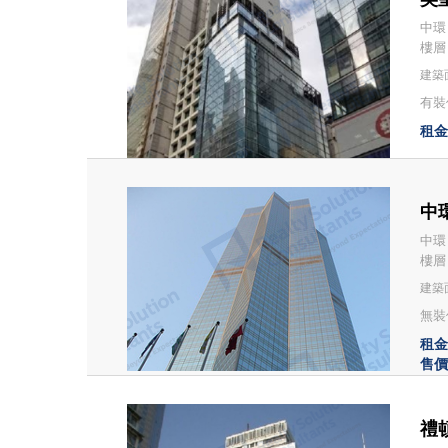
中環 
樓層
建築面
有裝修
租金：
中環
中環
樓層
建築面
無裝修
租金：
售價：
禮頓