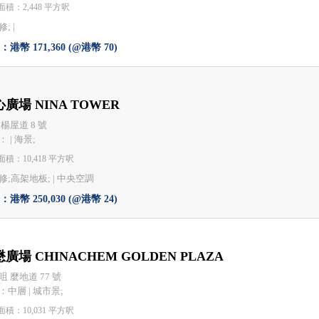
積：2,448 平方呎
; |
港幣 171,360 (@港幣 70)
廣場 NINA TOWER
 楊屋道 8 號
 | 海景;
積：10,418 平方呎
修;高架地板; |
中央空調
港幣 250,030 (@港幣 24)
廣場 CHINACHEM GOLDEN PLAZA
咀 麼地道 77 號
：中層 | 城市景;
積：10,031 平方呎