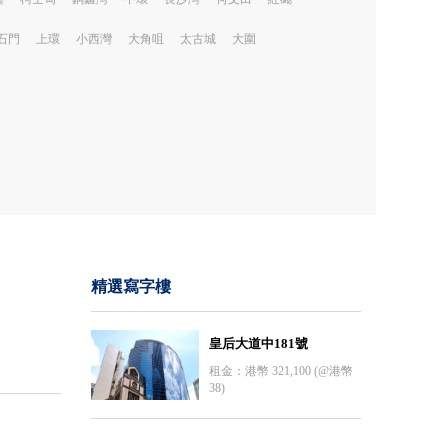
石門
上環
小西灣
大角咀
太古城
大圍
精選寫字樓
皇后大道中181號
租金：港幣 321,100 (@港幣
38)