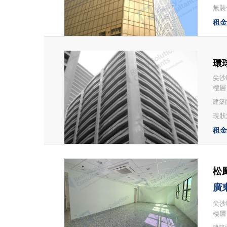
無裝修
租金：
環球
尖沙咀
樓層
建築面
現狀
租金：
松鳳
廣
尖沙咀
樓層