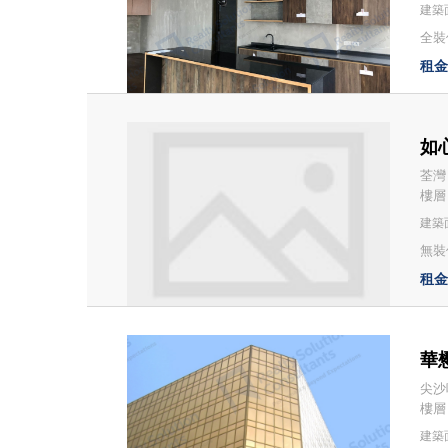
建築面
全裝修
租金：
如心
荃灣
樓層：
建築面
無裝
租金：
華懋
尖沙
樓層
建築面