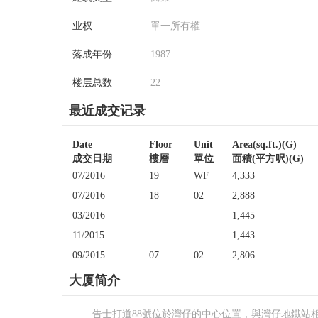
业权
單一所有權
落成年份
1987
楼层总数
22
最近成交记录
Date
Floor
Unit
Area(sq.ft.)(G)
成交日期
樓層
單位
面積(平方呎)(G)
07/2016
19
WF
4,333
07/2016
18
02
2,888
03/2016
1,445
11/2015
1,443
09/2015
07
02
2,806
大厦简介
告士打道88號位於灣仔的中心位置，與灣仔地鐵站相