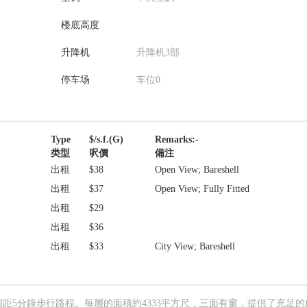
楼底高度
升降机
升降机3部
停车场
车位0
Type
$/s.f.(G)
Remarks:-
类型
呎價
備注
出租
$38
Open View; Bareshell
出租
$37
Open View; Fully Fitted
出租
$29
出租
$36
出租
$33
City View; Bareshell
距5分鐘步行路程。每層的面積約4333平方尺，三面有窗，提供了充足的