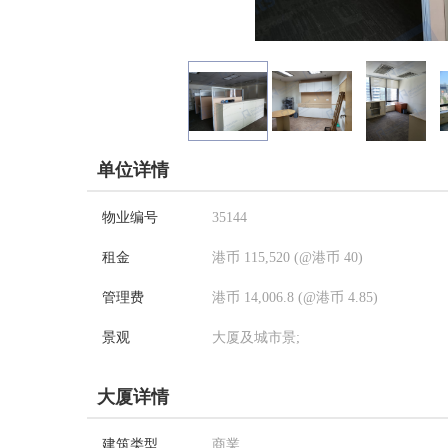
单位详情
物业编号
35144
租金
港币 115,520 (@港币 40)
管理费
港币 14,006.8 (@港币 4.85)
景观
大厦及城市景;
大厦详情
建筑类型
商業