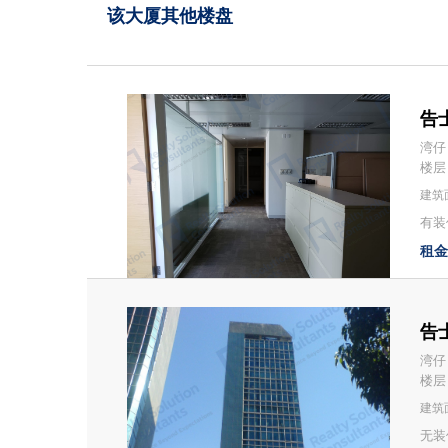
该大厦其他楼盘
告士
湾仔
楼层
建筑面
有装修
租金：
告士
湾仔
楼层
建筑面
无装修