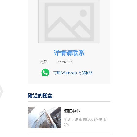
详情请联系
电话:
35792323
可用 WhatsApp 与我联络
附近的楼盘
恒汇中心
租金：港币 98,050 (@港币
29)